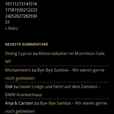
10
11
12
13
14
15
16
17
18
19
20
21
22
23
24
25
26
27
28
29
30
31
« März
NEUESTE KOMMENTARE
Diving Cyprus
zu
Motorradsafari im Murchison Falls
NP
Michaelneeni
zu
Bye-Bye Sambia – Wir wären gerne
noch geblieben
Didi
zu
Gwabi Lodge und Fahrt auf dem Zambesi –
BMW Krankenhaus
Anja & Carsten
zu
Bye-Bye Sambia – Wir wären gerne
noch geblieben