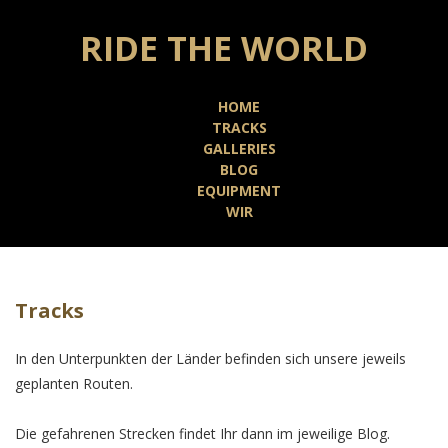
RIDE THE WORLD
HOME
TRACKS
GALLERIES
BLOG
EQUIPMENT
WIR
Tracks
In den Unterpunkten der Länder befinden sich unsere jeweils
geplanten Routen.
Die gefahrenen Strecken findet Ihr dann im jeweilige Blog.