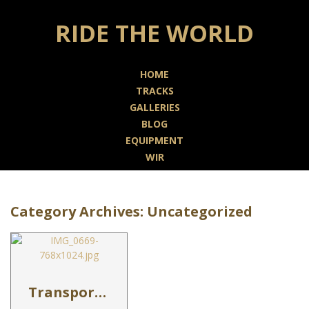
RIDE THE WORLD
HOME
TRACKS
GALLERIES
BLOG
EQUIPMENT
WIR
Category Archives:
Uncategorized
Transportboxen