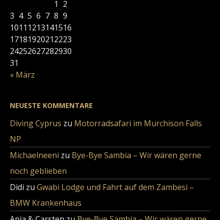
1
2
3
4
5
6
7
8
9
10
11
12
13
14
15
16
17
18
19
20
21
22
23
24
25
26
27
28
29
30
31
« März
NEUESTE KOMMENTARE
Diving Cyprus
zu
Motorradsafari im Murchison Falls
NP
Michaelneeni
zu
Bye-Bye Sambia – Wir wären gerne
noch geblieben
Didi
zu
Gwabi Lodge und Fahrt auf dem Zambesi –
BMW Krankenhaus
Anja & Carsten
zu
Bye-Bye Sambia – Wir wären gerne