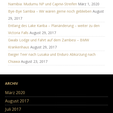
Namibia: Mudumu NP und Caprivi-Streifen
März 1, 2020
Bye-Bye Sambia – Wir wären gerne noch geblieben
August
29, 2017
Entlang des Lake Kariba – Planänderung – weiter zu den
Victoria Falls
August 29, 2017
Gwabi Lodge und Fahrt auf dem Zambesi – BMW
Krankenhaus
August 29, 2017
Ewiger Teer nach Lusaka und Enduro Abkürzung nach
Chiawa
August 23, 2017
ARCHIV
März 2020
August 2017
Juli 2017