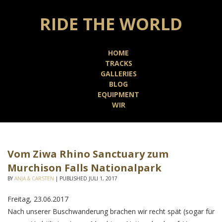
RIDE THE WORLD
HOME
TRACKS
GALLERIES
BLOG
EQUIPMENT
WIR
Vom Ziwa Rhino Sanctuary zum
Murchison Falls Nationalpark
BY
ANJA & CARSTEN
|
PUBLISHED
JULI 1, 2017
Freitag, 23.06.2017
Nach unserer Buschwanderung brachen wir recht spät (sogar für