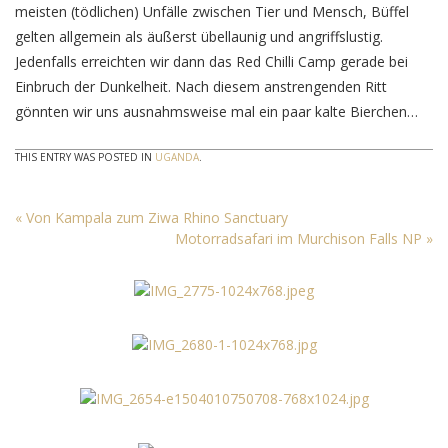
meisten (tödlichen) Unfälle zwischen Tier und Mensch, Büffel
gelten allgemein als äußerst übellaunig und angriffslustig.
Jedenfalls erreichten wir dann das Red Chilli Camp gerade bei
Einbruch der Dunkelheit. Nach diesem anstrengenden Ritt
gönnten wir uns ausnahmsweise mal ein paar kalte Bierchen…
THIS ENTRY WAS POSTED IN
UGANDA
.
«
Von Kampala zum Ziwa Rhino Sanctuary
Motorradsafari im Murchison Falls NP
»
März 1, 2020
Namibia: Mudumu NP und Caprivi-
August 29, 2017
Streifen