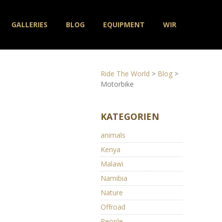
GALLERIES
BLOG
EQUIPMENT
WIR
Ride The World
>
Blog
>
Motorbike
KATEGORIEN
animals
Kenya
Malawi
Namibia
Nature
Offroad
People