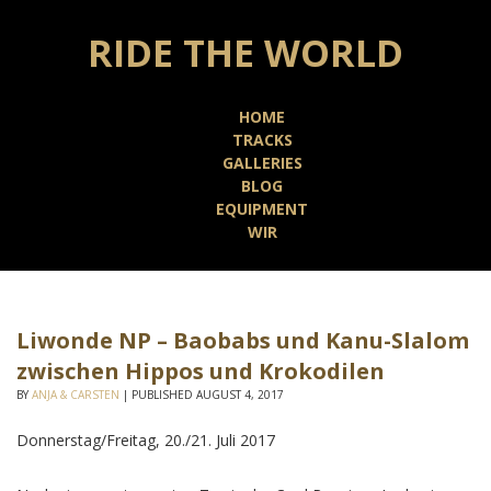
RIDE THE WORLD
HOME
TRACKS
GALLERIES
BLOG
EQUIPMENT
WIR
Liwonde NP – Baobabs und Kanu-Slalom
zwischen Hippos und Krokodilen
BY
ANJA & CARSTEN
|
PUBLISHED
AUGUST 4, 2017
Donnerstag/Freitag, 20./21. Juli 2017