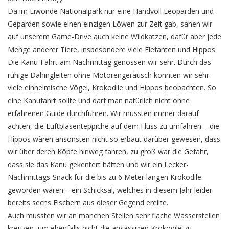
Da im Liwonde Nationalpark nur eine Handvoll Leoparden und
Geparden sowie einen einzigen Löwen zur Zeit gab, sahen wir
auf unserem Game-Drive auch keine Wildkatzen, dafür aber jede
Menge anderer Tiere, insbesondere viele Elefanten und Hippos.
Die Kanu-Fahrt am Nachmittag genossen wir sehr. Durch das
ruhige Dahingleiten ohne Motorengeräusch konnten wir sehr
viele einheimische Vögel, Krokodile und Hippos beobachten. So
eine Kanufahrt sollte und darf man natürlich nicht ohne
erfahrenen Guide durchführen. Wir mussten immer darauf
achten, die Luftblasenteppiche auf dem Fluss zu umfahren – die
Hippos wären ansonsten nicht so erbaut darüber gewesen, dass
wir über deren Köpfe hinweg fahren, zu groß war die Gefahr,
dass sie das Kanu gekentert hätten und wir ein Lecker-
Nachmittags-Snack für die bis zu 6 Meter langen Krokodile
geworden wären – ein Schicksal, welches in diesem Jahr leider
bereits sechs Fischern aus dieser Gegend ereilte.
Auch mussten wir an manchen Stellen sehr flache Wasserstellen
kreuzen, um ebenfalls nicht die ansässigen Krokodile zu