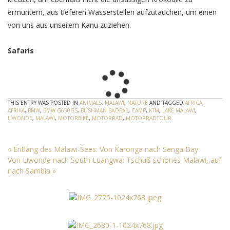
ermuntern, aus tieferen Wasserstellen aufzutauchen, um einen
von uns aus unserem Kanu zuziehen.
Safaris
THIS ENTRY WAS POSTED IN
ANIMALS
,
MALAWI
,
NATURE
AND TAGGED
AFRICA
,
AFRIKA
,
BMW
,
BMW G650GS
,
BUSHMAN BAOBAB
,
CAMP
,
KTM
,
LAKE MALAWI
,
LIWONDE
,
MALAWI
,
MOTORBIKE
,
MOTORRAD
,
MOTORRADTOUR
.
«
Entlang des Malawi-Sees: Von Karonga nach Senga Bay
Von Liwonde nach South Luangwa: Tschüß schönes Malawi, auf
nach Sambia
»