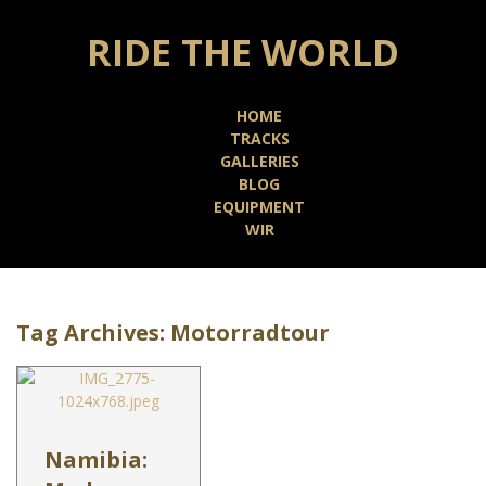
RIDE THE WORLD
HOME
TRACKS
GALLERIES
BLOG
EQUIPMENT
WIR
Tag Archives:
Motorradtour
Namibia: