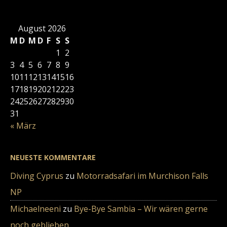
August 2026
M
D
M
D
F
S
S
1
2
3
4
5
6
7
8
9
10
11
12
13
14
15
16
17
18
19
20
21
22
23
24
25
26
27
28
29
30
31
« März
NEUESTE KOMMENTARE
Diving Cyprus
zu
Motorradsafari im Murchison Falls
NP
Michaelneeni
zu
Bye-Bye Sambia – Wir wären gerne
noch geblieben