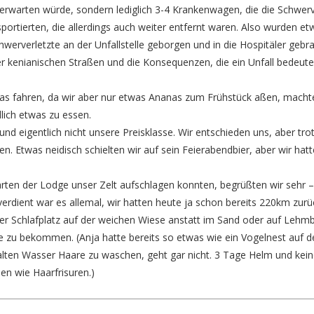
rwarten würde, sondern lediglich 3-4 Krankenwagen, die die Schwerv
portierten, die allerdings auch weiter entfernt waren. Also wurden et
werverletzte an der Unfallstelle geborgen und in die Hospitäler gebr
 der kenianischen Straßen und die Konsequenzen, die ein Unfall bedeu
das fahren, da wir aber nur etwas Ananas zum Frühstück aßen, machte
lich etwas zu essen.
d eigentlich nicht unsere Preisklasse. Wir entschieden uns, aber tro
. Etwas neidisch schielten wir auf sein Feierabendbier, aber wir hat
arten der Lodge unser Zelt aufschlagen konnten, begrüßten wir sehr –
verdient war es allemal, wir hatten heute ja schon bereits 220km zurü
der Schlafplatz auf der weichen Wiese anstatt im Sand oder auf Lehm
e zu bekommen. (Anja hatte bereits so etwas wie ein Vogelnest auf 
alten Wasser Haare zu waschen, geht gar nicht. 3 Tage Helm und kein
en wie Haarfrisuren.)