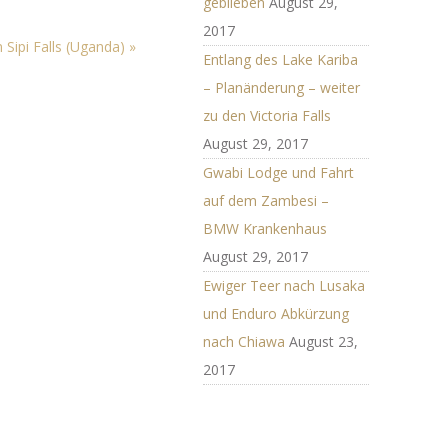
geblieben
August 29,
2017
n Sipi Falls (Uganda)
»
Entlang des Lake Kariba
– Planänderung – weiter
zu den Victoria Falls
August 29, 2017
Gwabi Lodge und Fahrt
auf dem Zambesi –
 gerne noch
BMW Krankenhaus
August 29, 2017
em Zambesi –
Ewiger Teer nach Lusaka
s
und Enduro Abkürzung
 Luangwa NP
nach Chiawa
August 23,
2017