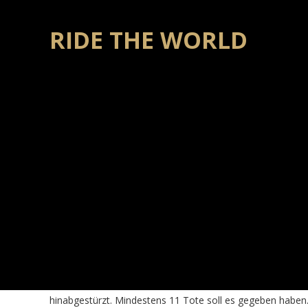
RIDE THE WORLD
Vom Lake Baringo nach Kitale
BY
ANJA & CARSTEN
|
PUBLISHED
JUNI 21, 2017
Freitag, 16.06.2017
Die geteerte Straße nach Kitale führte durch die Berge. 
atemberaubende Landschaft. Carsten hatte auf dieser Strec
von recht tiefen Abhängen trennten. Aufgrund der Höhena
Kurvenfahren geht immer besser…
Außerdem, wie bereits beschrieben,
Straßenverkehr
, bes
und dieses möchte man nicht hinter einer Kurve erleben.
Und diese Gefahr ist tatsächlich real. Kurz vor der Stadt
schrecklicher Unfall am Morgen ereignet. Ein Bus mit Stu
hinabgestürzt. Mindestens 11 Tote soll es gegeben haben. 