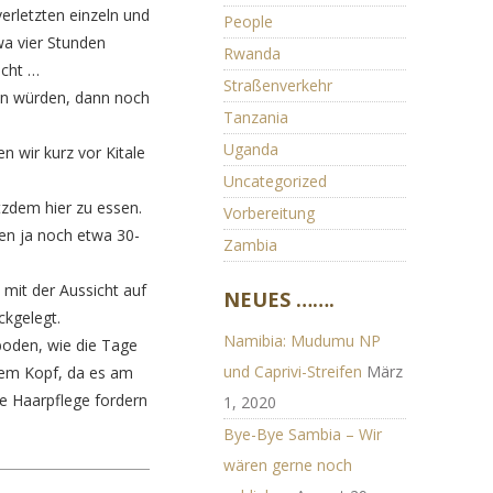
erletzten einzeln und
People
wa vier Stunden
Rwanda
acht …
Straßenverkehr
ten würden, dann noch
Tanzania
Uganda
n wir kurz vor Kitale
Uncategorized
tzdem hier zu essen.
Vorbereitung
ten ja noch etwa 30-
Zambia
 mit der Aussicht auf
NEUES …….
ckgelegt.
Namibia: Mudumu NP
boden, wie die Tage
und Caprivi-Streifen
März
dem Kopf, da es am
e Haarpflege fordern
1, 2020
Bye-Bye Sambia – Wir
wären gerne noch