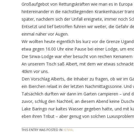
Großaufgebot von Rettungskräften wie man es in Europa e
hintereinander in die nächstliegenden Krankenhäuser trans
später, nachdem sich der Unfall ereignete, immer noch Sch
Entsetzt und tief betroffen fuhren wir weiter, die Gefahr
einmal näher vor Augen.
Wir wollten heute eigentlich bis kurz vor die Grenze Ugan
etwa gegen 16.00 Uhr eine Pause bei einer Lodge, um end
Die Sirwa-Lodge war eher besucht von reichen Kenianern un
An unserem Tisch saß Albert, mit dem wir etwas schnackten
40km vor uns.
Den Vorschlag Alberts, die Inhaber zu fragen, ob wir im G
ein Bierchen relaxt in der letzten Nachmittagssonne. Und 
Tatsächlich durften wir dann im Garten campieren – und 
zuvor, schlug den Nachteil, an diesem Abend keine Dusch
Lake Baringo nur kaltes Wasser gegeben hatte, und mit k
eben ihren Tribut – aber genug von solchen Luxusproblem
THIS ENTRY WAS POSTED IN
KENYA
.