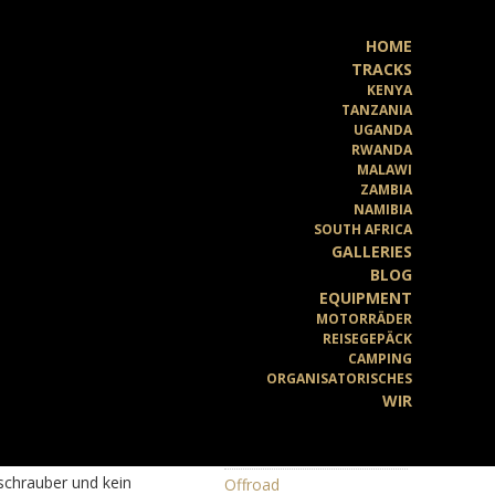
HOME
TRACKS
KENYA
TANZANIA
UGANDA
RWANDA
Ride The World
>
Blog
>
MALAWI
Kenya
>
Vom Lake
ZAMBIA
Baringo nach Kitale
NAMIBIA
SOUTH AFRICA
GALLERIES
ten, grün – eine
BLOG
KATEGORIEN
rven, die die Straße
EQUIPMENT
hang. Aber:
MOTORRÄDER
animals
REISEGEPÄCK
Kenya
CAMPING
genkommen könnte
ORGANISATORISCHES
Malawi
WIR
Namibia
atte sich ein
Nature
en Berghang
bschrauber und kein
Offroad